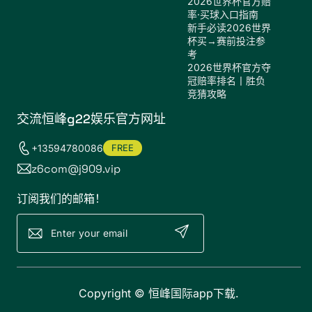
2026世界杯官方赔
率·买球入口指南
新手必读2026世界
杯买→赛前投注参
考
2026世界杯官方夺
冠赔率排名丨胜负
竞猜攻略
交流恒峰g22娱乐官方网址
+13594780086
FREE
z6com@j909.vip
订阅我们的邮箱！
Copyright ©
恒峰国际app下载
.