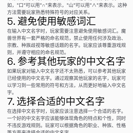
如，"口"可以用"∩"来表示，"山"可以用"∧"来表示。这种
方法需要玩家熟悉特殊符号的对应关系。
5. 避免使用敏感词汇
在输入中文名字时，玩家需要注意避免使用敏感词汇。魔
兽世界有一套严格的命名规范，禁止使用任何涉及政治、
宗教、种族歧视等敏感话题的名字。玩家应该尊重游戏规
则，并遵守相应的命名规范。
6. 参考其他玩家的中文名字
如果玩家对输入中文名字还不太熟悉，可以参考其他玩家
已经使用的中文名字。通过观察其他玩家的名字，玩家可
以学习到一些常用的符号和方法，从而更好地输入中文名
字。
7. 选择合适的中文名字
在选择中文名字时，玩家应该注意选择一个合适的名字。
一个好的中文名字应该能够体现角色的特点和个性，同时
不违反游戏规则。玩家可以根据角色的职业、种族、性格
等方面来选择合适的中文名字。